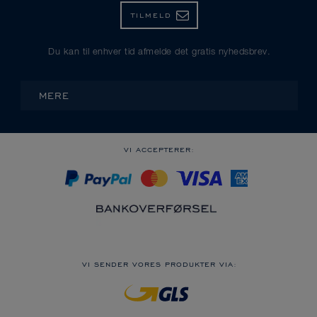
TILMELD
Du kan til enhver tid afmelde det gratis nyhedsbrev.
MERE
VI ACCEPTERER:
VI SENDER VORES PRODUKTER VIA: