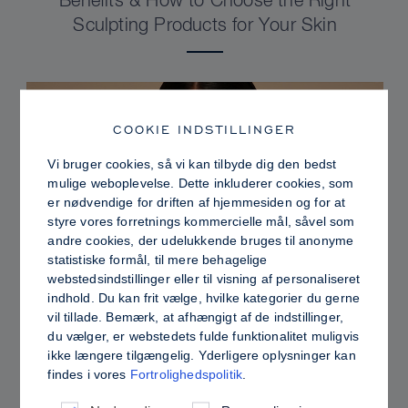
Benefits & How to Choose the Right
Sculpting Products for Your Skin
COOKIE INDSTILLINGER
Vi bruger cookies, så vi kan tilbyde dig den bedst
mulige weboplevelse. Dette inkluderer cookies, som
er nødvendige for driften af hjemmesiden og for at
styre vores forretnings kommercielle mål, såvel som
andre cookies, der udelukkende bruges til anonyme
statistiske formål, til mere behagelige
webstedsindstillinger eller til visning af personaliseret
indhold. Du kan frit vælge, hvilke kategorier du gerne
PRO TIPS
vil tillade. Bemærk, at afhængigt af de indstillinger,
du vælger, er webstedets fulde funktionalitet muligvis
Dewy vs. Oily Skin: How to Set Sculpt &
ikke længere tilgængelig. Yderligere oplysninger kan
Glow for a Radiant, Shine-Controlled Finish
findes i vores
Fortrolighedspolitik
.