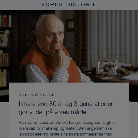
VORES HISTORIE
VORES HISTORIE
I mere end 80 år og 3 generationer
gør vi det på vores måde.
Han var en visionær. Arnold Langer opdagede tidligt sin
lidenskab for make-up og teater. Den unge kemiske
laboratorielærling tjente sine første lommepenge med