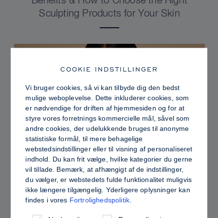
Benefits & How to Choose the Right
Sculpting Products for Your Skin
COOKIE INDSTILLINGER
Vi bruger cookies, så vi kan tilbyde dig den bedst
mulige weboplevelse. Dette inkluderer cookies, som
er nødvendige for driften af hjemmesiden og for at
styre vores forretnings kommercielle mål, såvel som
andre cookies, der udelukkende bruges til anonyme
statistiske formål, til mere behagelige
webstedsindstillinger eller til visning af personaliseret
indhold. Du kan frit vælge, hvilke kategorier du gerne
PRO TIPS
vil tillade. Bemærk, at afhængigt af de indstillinger,
du vælger, er webstedets fulde funktionalitet muligvis
Dewy vs. Oily Skin: How to Set Sculpt &
ikke længere tilgængelig. Yderligere oplysninger kan
Glow for a Radiant, Shine-Controlled Finish
findes i vores
Fortrolighedspolitik
.