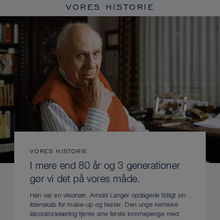
VORES HISTORIE
VORES HISTORIE
I mere end 80 år og 3 generationer
gør vi det på vores måde.
Han var en visionær. Arnold Langer opdagede tidligt sin
lidenskab for make-up og teater. Den unge kemiske
laboratorielærling tjente sine første lommepenge med