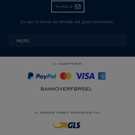
TILMELD
Du kan til enhver tid afmelde det gratis nyhedsbrev.
MERE
VI ACCEPTERER:
VI SENDER VORES PRODUKTER VIA: