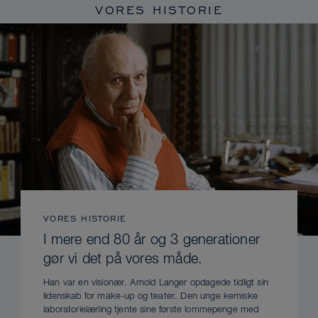
VORES HISTORIE
VORES HISTORIE
I mere end 80 år og 3 generationer
gør vi det på vores måde.
Han var en visionær. Arnold Langer opdagede tidligt sin
lidenskab for make-up og teater. Den unge kemiske
laboratorielærling tjente sine første lommepenge med