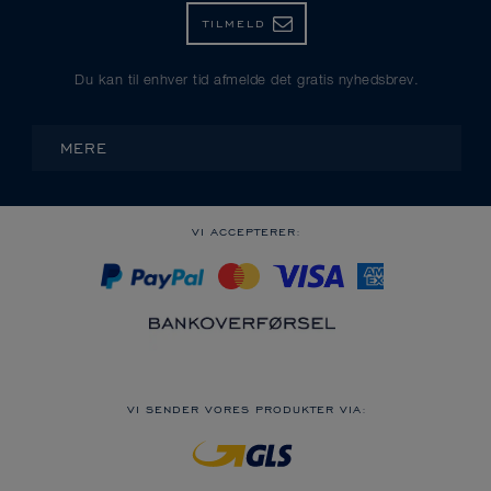
TILMELD
Du kan til enhver tid afmelde det gratis nyhedsbrev.
MERE
VI ACCEPTERER:
VI SENDER VORES PRODUKTER VIA: