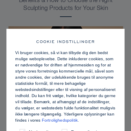
Benefits & How to Choose the Right
Sculpting Products for Your Skin
COOKIE INDSTILLINGER
Vi bruger cookies, så vi kan tilbyde dig den bedst
mulige weboplevelse. Dette inkluderer cookies, som
er nødvendige for driften af hjemmesiden og for at
styre vores forretnings kommercielle mål, såvel som
andre cookies, der udelukkende bruges til anonyme
statistiske formål, til mere behagelige
webstedsindstillinger eller til visning af personaliseret
indhold. Du kan frit vælge, hvilke kategorier du gerne
PRO TIPS
vil tillade. Bemærk, at afhængigt af de indstillinger,
du vælger, er webstedets fulde funktionalitet muligvis
Dewy vs. Oily Skin: How to Set Sculpt &
ikke længere tilgængelig. Yderligere oplysninger kan
Glow for a Radiant, Shine-Controlled Finish
findes i vores
Fortrolighedspolitik
.