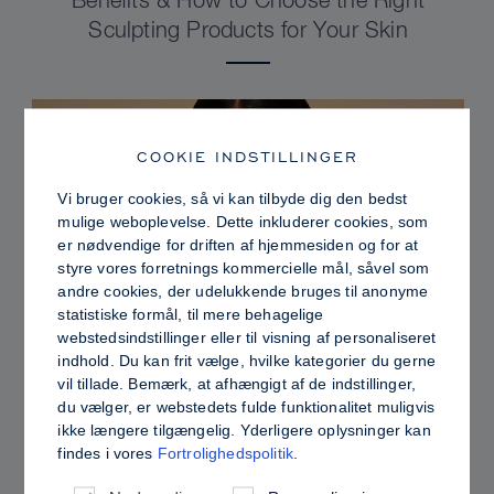
Benefits & How to Choose the Right
Sculpting Products for Your Skin
COOKIE INDSTILLINGER
Vi bruger cookies, så vi kan tilbyde dig den bedst
mulige weboplevelse. Dette inkluderer cookies, som
er nødvendige for driften af hjemmesiden og for at
styre vores forretnings kommercielle mål, såvel som
andre cookies, der udelukkende bruges til anonyme
statistiske formål, til mere behagelige
webstedsindstillinger eller til visning af personaliseret
indhold. Du kan frit vælge, hvilke kategorier du gerne
PRO TIPS
vil tillade. Bemærk, at afhængigt af de indstillinger,
du vælger, er webstedets fulde funktionalitet muligvis
Dewy vs. Oily Skin: How to Set Sculpt &
ikke længere tilgængelig. Yderligere oplysninger kan
Glow for a Radiant, Shine-Controlled Finish
findes i vores
Fortrolighedspolitik
.