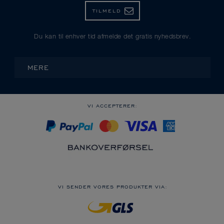
TILMELD
Du kan til enhver tid afmelde det gratis nyhedsbrev.
MERE
VI ACCEPTERER:
VI SENDER VORES PRODUKTER VIA: