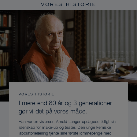
VORES HISTORIE
VORES HISTORIE
I mere end 80 år og 3 generationer
gør vi det på vores måde.
Han var en visionær. Arnold Langer opdagede tidligt sin
lidenskab for make-up og teater. Den unge kemiske
laboratorielærling tjente sine første lommepenge med