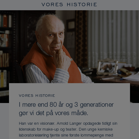
VORES HISTORIE
VORES HISTORIE
I mere end 80 år og 3 generationer
gør vi det på vores måde.
Han var en visionær. Arnold Langer opdagede tidligt sin
lidenskab for make-up og teater. Den unge kemiske
laboratorielærling tjente sine første lommepenge med