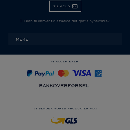
TILMELD
Du kan til enhver tid afmelde det gratis nyhedsbrev.
MERE
VI ACCEPTERER:
VI SENDER VORES PRODUKTER VIA: