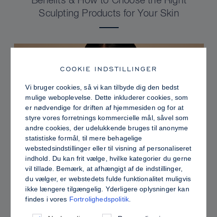
Benefits & How to Choose the Right
Sculpting Products for Your Skin
COOKIE INDSTILLINGER
Vi bruger cookies, så vi kan tilbyde dig den bedst
mulige weboplevelse. Dette inkluderer cookies, som
er nødvendige for driften af hjemmesiden og for at
styre vores forretnings kommercielle mål, såvel som
andre cookies, der udelukkende bruges til anonyme
statistiske formål, til mere behagelige
webstedsindstillinger eller til visning af personaliseret
indhold. Du kan frit vælge, hvilke kategorier du gerne
PRO TIPS
vil tillade. Bemærk, at afhængigt af de indstillinger,
du vælger, er webstedets fulde funktionalitet muligvis
Dewy vs. Oily Skin: How to Set Sculpt &
ikke længere tilgængelig. Yderligere oplysninger kan
Glow for a Radiant, Shine-Controlled Finish
findes i vores
Fortrolighedspolitik
.