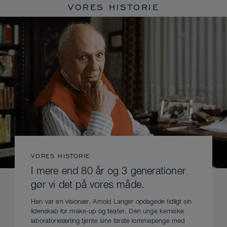
VORES HISTORIE
VORES HISTORIE
I mere end 80 år og 3 generationer
gør vi det på vores måde.
Han var en visionær. Arnold Langer opdagede tidligt sin
lidenskab for make-up og teater. Den unge kemiske
laboratorielærling tjente sine første lommepenge med