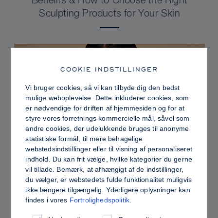
Benefits & How to Choose the Right
Sculpting Products for Your Skin
COOKIE INDSTILLINGER
Vi bruger cookies, så vi kan tilbyde dig den bedst
mulige weboplevelse. Dette inkluderer cookies, som
er nødvendige for driften af hjemmesiden og for at
styre vores forretnings kommercielle mål, såvel som
andre cookies, der udelukkende bruges til anonyme
statistiske formål, til mere behagelige
webstedsindstillinger eller til visning af personaliseret
indhold. Du kan frit vælge, hvilke kategorier du gerne
PRO TIPS
vil tillade. Bemærk, at afhængigt af de indstillinger,
du vælger, er webstedets fulde funktionalitet muligvis
Dewy vs. Oily Skin: How to Set Sculpt &
ikke længere tilgængelig. Yderligere oplysninger kan
Glow for a Radiant, Shine-Controlled Finish
findes i vores
Fortrolighedspolitik
.