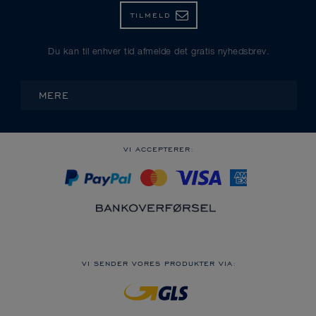
TILMELD
Du kan til enhver tid afmelde det gratis nyhedsbrev.
MERE
VI ACCEPTERER:
VI SENDER VORES PRODUKTER VIA: