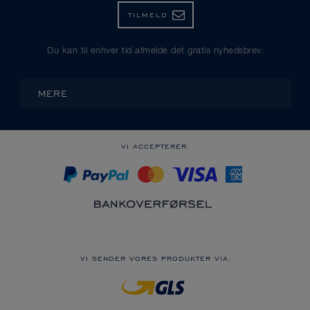
TILMELD
Du kan til enhver tid afmelde det gratis nyhedsbrev.
MERE
VI ACCEPTERER:
VI SENDER VORES PRODUKTER VIA: