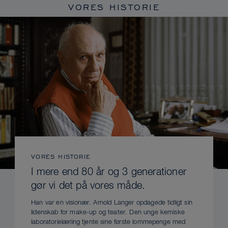
VORES HISTORIE
VORES HISTORIE
I mere end 80 år og 3 generationer
gør vi det på vores måde.
Han var en visionær. Arnold Langer opdagede tidligt sin
lidenskab for make-up og teater. Den unge kemiske
laboratorielærling tjente sine første lommepenge med