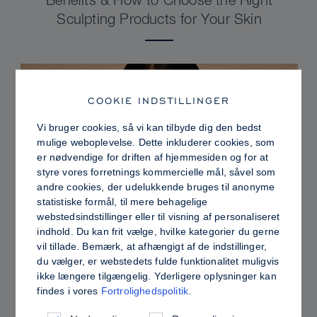
Benefits & How to Choose the Right
Sculpting Products for Your Skin
COOKIE INDSTILLINGER
Vi bruger cookies, så vi kan tilbyde dig den bedst
mulige weboplevelse. Dette inkluderer cookies, som
er nødvendige for driften af hjemmesiden og for at
styre vores forretnings kommercielle mål, såvel som
andre cookies, der udelukkende bruges til anonyme
statistiske formål, til mere behagelige
webstedsindstillinger eller til visning af personaliseret
indhold. Du kan frit vælge, hvilke kategorier du gerne
PRO TIPS
vil tillade. Bemærk, at afhængigt af de indstillinger,
du vælger, er webstedets fulde funktionalitet muligvis
Dewy vs. Oily Skin: How to Set Sculpt &
ikke længere tilgængelig. Yderligere oplysninger kan
Glow for a Radiant, Shine-Controlled Finish
findes i vores
Fortrolighedspolitik
.