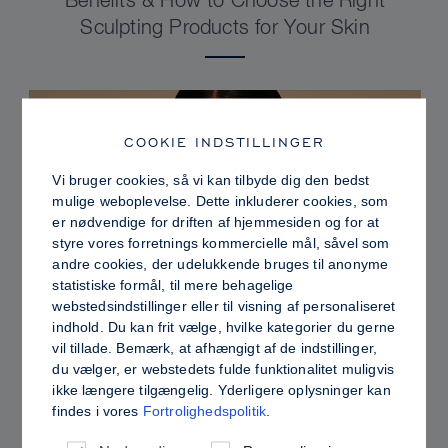
Benefits & How to Choose the Right
Sculpting Products for Your Skin
COOKIE INDSTILLINGER
Vi bruger cookies, så vi kan tilbyde dig den bedst
mulige weboplevelse. Dette inkluderer cookies, som
er nødvendige for driften af hjemmesiden og for at
styre vores forretnings kommercielle mål, såvel som
andre cookies, der udelukkende bruges til anonyme
statistiske formål, til mere behagelige
webstedsindstillinger eller til visning af personaliseret
indhold. Du kan frit vælge, hvilke kategorier du gerne
PRO TIPS
vil tillade. Bemærk, at afhængigt af de indstillinger,
du vælger, er webstedets fulde funktionalitet muligvis
Dewy vs. Oily Skin: How to Set Sculpt &
ikke længere tilgængelig. Yderligere oplysninger kan
Glow for a Radiant, Shine-Controlled Finish
findes i vores
Fortrolighedspolitik
.