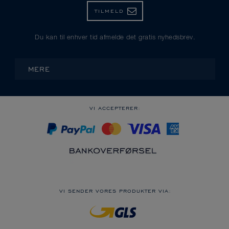
TILMELD
Du kan til enhver tid afmelde det gratis nyhedsbrev.
MERE
VI ACCEPTERER:
VI SENDER VORES PRODUKTER VIA: