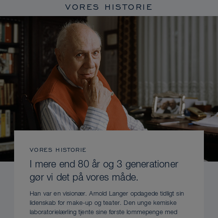
VORES HISTORIE
VORES HISTORIE
I mere end 80 år og 3 generationer
gør vi det på vores måde.
Han var en visionær. Arnold Langer opdagede tidligt sin
lidenskab for make-up og teater. Den unge kemiske
laboratorielærling tjente sine første lommepenge med